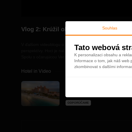
Souhlas
Vlog 2: Krúžil okolo mňa žralok!
V ďalšom videoblogu od talentovaného Sajfu sa môžete poko
Tato webová str
perspektívy. Hoci je nakrúcanie dronom v Dubaji komplikova
K personalizaci obsahu a rekla
Spolu s očarujúcou Veronikou sa vybrali aj do zákulisia svet
Informace o tom, jak náš web p
zkombinovat s dalšími informace
Hotel in Video
Atlantis The Palm 5*
4,6
Dubaj - Plážový hotel
ODPORÚČAME