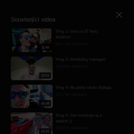
Zavřít
Související videa
Vlog 1: Izba za 27 tisíc
dolárov!
240,7 tis. zobrazení
11:42
Vlog 3: Vertikálny tobogan!
202,8 tis. zobrazení
12:51
Vlog 4: Na plťke okolo Dubaja
127,7 tis. zobrazení
10:38
Vlog 5: Veri mudruje aj o
autách ;)
223,8 tis. zobrazení
15:41