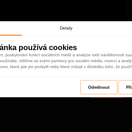
221 748 zobrazení
Detaily
Pridáno 11 led 2018
chať perfektnými zábermi na hotel Atlantis The Palm z vtáčej
ánka používá cookies
né a je potrebné povolenie, Sajfa si ho bez problémov vybavil.
m, poskytování funkcí sociálních médií a analýze naší návštěvnosti vy
a akvárií. Sajfa nabral odvahu a vyskúšal si potápanie so žralokmi.
oužíváte, sdílíme se svými partnery pro sociální média, inzerci a analý
mi, které jste jim poskytli nebo které získali v důsledku toho, že použív
Odmítnout
Př
Více info