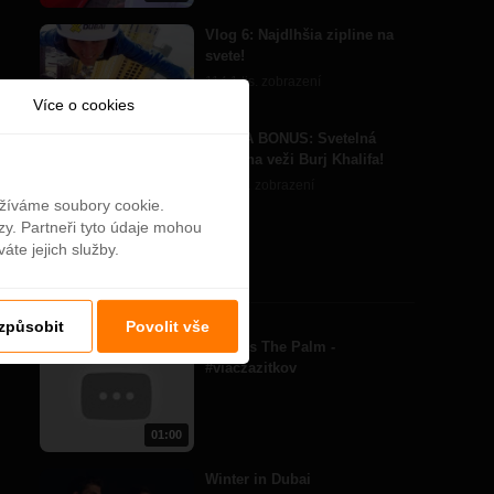
Vlog 6: Najdlhšia zipline na
svete!
114,1 tis. zobrazení
11:27
Více o cookies
EXTRA BONUS: Svetelná
show na veži Burj Khalifa!
43,5 tis. zobrazení
07:45
užíváme soubory cookie.
zy. Partneři tyto údaje mohou
áte jejich služby.
Další videa
izpůsobit
Povolit vše
Atlantis The Palm -
#viaczazitkov
01:00
Winter in Dubai