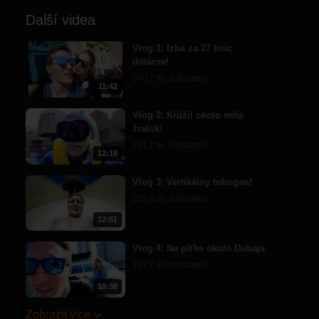
Další videa
Vlog 1: Izba za 27 tisíc
dolárov!
240,7 tis. zobrazení
11:42
Vlog 2: Krúžil okolo mňa
žralok!
221,7 tis. zobrazení
12:18
Vlog 3: Vertikálny tobogan!
202,8 tis. zobrazení
12:51
Vlog 4: Na plťke okolo Dubaja
127,7 tis. zobrazení
10:38
Zobrazit více