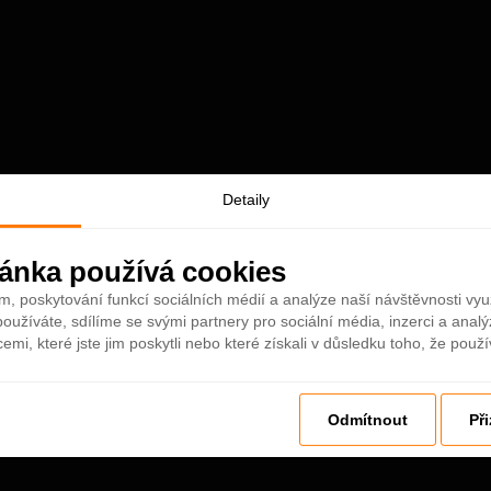
Detaily
ánka používá cookies
m, poskytování funkcí sociálních médií a analýze naší návštěvnosti vy
oužíváte, sdílíme se svými partnery pro sociální média, inzerci a analý
mi, které jste jim poskytli nebo které získali v důsledku toho, že použív
Odmítnout
Př