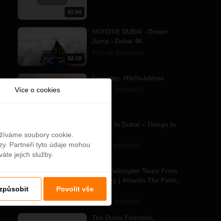
01:04
SKYDIVE DUBAI - Dream
Jump - Dubai 4K
94,4 mil. zobrazení
02:18
Emirates: #HelloJetman
Více o cookies
33,8 mil. zobrazení
01:40
7 Days in Dubai – Things to
Do
užíváme soubory cookie.
zy. Partneři tyto údaje mohou
1,5 mil. zobrazení
01:12
áte jejich služby.
Daily Helicopter Tours From
The Sky | Atlantis The Palm,
izpůsobit
Povolit vše
Dubai
01:25
11,4 tis. zobrazení
The Dubai Fountain,