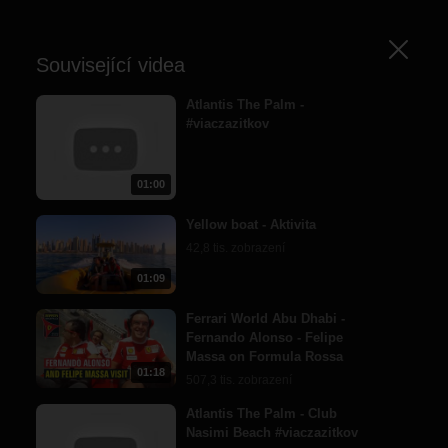
Zavřít
Související videa
Atlantis The Palm -
#viaczazitkov
01:00
Yellow boat - Aktivita
42,8 tis. zobrazení
01:09
Ferrari World Abu Dhabi -
Fernando Alonso - Felipe
Massa on Formula Rossa
01:18
507,3 tis. zobrazení
Atlantis The Palm - Club
Nasimi Beach #viaczazitkov