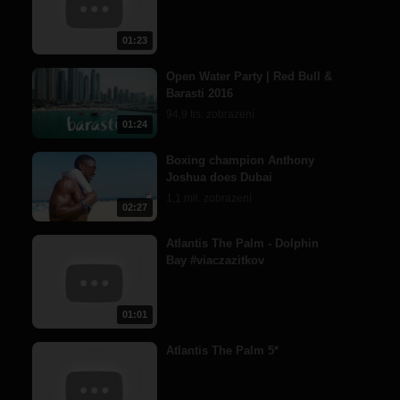
01:23
Open Water Party | Red Bull &
Barasti 2016
94,9 tis. zobrazení
01:24
Boxing champion Anthony
Joshua does Dubai
1,1 mil. zobrazení
02:27
Atlantis The Palm - Dolphin
Bay #viaczazitkov
01:01
Atlantis The Palm 5*