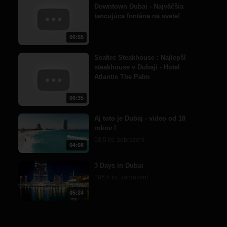
Downtown Dubai - Najväčšia
tancujúca fontána na svete!
00:55
Seafire Steakhouse : Najlepší
steakhouse v Dubaji - Hotel
Atlantis The Palm
00:35
Aj toto je Dubaj - video od 18
rokov !
58,5 tis. zobrazení
04:08
3 Days in Dubai
186,5 tis. zobrazení
05:24