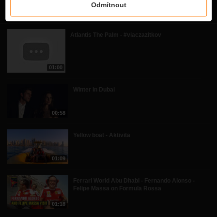
Odmítnout
Související videa
Atlantis The Palm - #viaczazitkov
01:00
Winter in Dubai
00:58
Yellow boat - Aktivita
01:09
Ferrari World Abu Dhabi - Fernando Alonso -
Felipe Massa on Formula Rossa
01:18