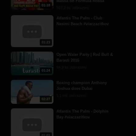
Massa on Formula Rossa
01:18
507,2 tis. zobrazení
Atlantis The Palm - Club
Nasimi Beach #viaczazitkov
01:23
Open Water Party | Red Bull &
Barasti 2016
94,9 tis. zobrazení
01:24
Boxing champion Anthony
Joshua does Dubai
1,1 mil. zobrazení
02:27
Atlantis The Palm - Dolphin
Bay #viaczazitkov
01:01