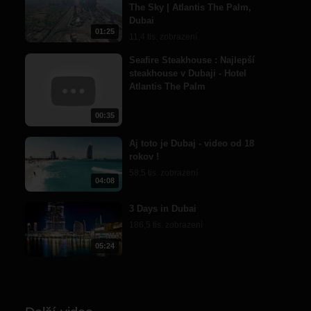
The Sky | Atlantis The Palm,
Dubai
01:25
11,4 tis. zobrazení
Seafire Steakhouse : Najlepší
steakhouse v Dubaji - Hotel
Atlantis The Palm
00:35
Aj toto je Dubaj - video od 18
rokov !
58,5 tis. zobrazení
04:08
3 Days in Dubai
186,5 tis. zobrazení
05:24