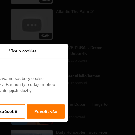
Atlantis The Palm 5*
01:04
SKYDIVE DUBAI - Dream
Více o cookies
Jump - Dubai 4K
94,4 mil. zobrazení
02:18
Emirates: #HelloJetman
užíváme soubory cookie.
33,8 mil. zobrazení
zy. Partneři tyto údaje mohou
áte jejich služby.
01:40
7 Days in Dubai – Things to
Do
izpůsobit
Povolit vše
1,5 mil. zobrazení
01:12
Daily Helicopter Tours From