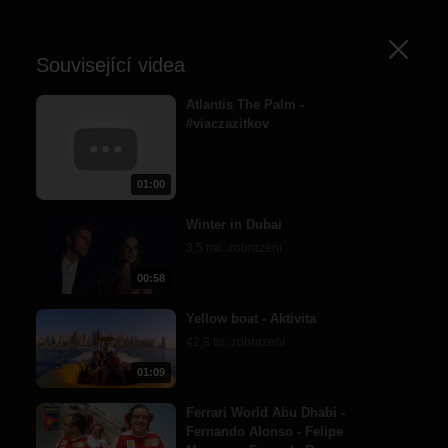
Zavřít
Související videa
Atlantis The Palm -
#viaczazitkov
01:00
Winter in Dubai
3,5 mil. zobrazení
00:58
Yellow boat - Aktivita
42,8 tis. zobrazení
01:09
Ferrari World Abu Dhabi -
Fernando Alonso - Felipe