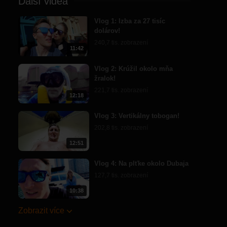
Další videa
Vlog 1: Izba za 27 tisíc
dolárov!
240,7 tis. zobrazení
11:42
Vlog 2: Krúžil okolo mňa
žralok!
221,7 tis. zobrazení
12:18
Vlog 3: Vertikálny tobogan!
202,8 tis. zobrazení
12:51
Vlog 4: Na plťke okolo Dubaja
127,7 tis. zobrazení
10:38
Zobrazit více