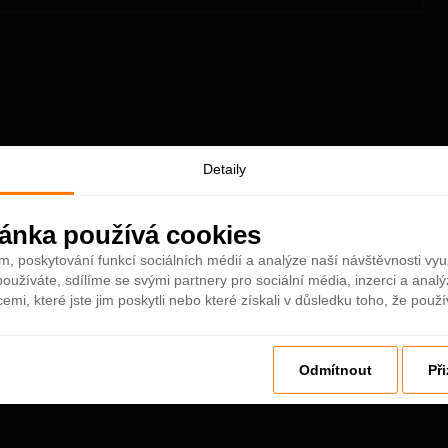
Detaily
ánka používá cookies
m, poskytování funkcí sociálních médií a analýze naší návštěvnosti vy
oužíváte, sdílíme se svými partnery pro sociální média, inzerci a analý
mi, které jste jim poskytli nebo které získali v důsledku toho, že použív
Odmítnout
Př