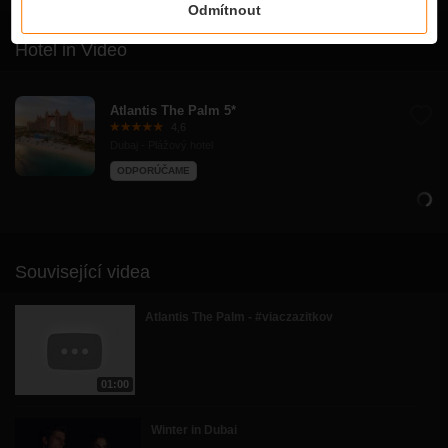
Odmítnout
Hotel in Video
Atlantis The Palm 5*
4,6
Dubaj - Plážový hotel
ODPORÚČAME
Související videa
Atlantis The Palm - #viaczazitkov
01:00
Winter in Dubai