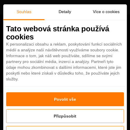
Souhlas
Detaily
Více o cookies
Tato webová stránka používá
cookies
K personalizaci obsahu a reklam, poskytování funkcí sociálních
médií a analýze naší návštěvnosti využíváme soubory cookie.
Informace o tom, jak náš web používáte, sdílíme se svými
partnery pro sociální média, inzerci a analýzy. Partneři tyto
údaje mohou zkombinovat s dalšími informacemi, které jste jim
poskytli nebo které získali v důsledku toho, že používáte jejich
služby.
Povolit vše
Seafire Steakhouse : Najlepší steakhouse v
Dubaji - Hotel Atlantis The Palm
Přizpůsobit