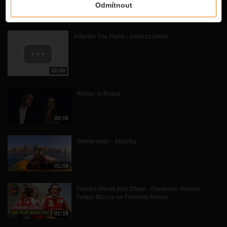
Odmítnout
Související videa
Atlantis The Palm - #viaczazitkov
01:00
Winter in Dubai
00:58
Yellow boat - Aktivita
01:09
Ferrari World Abu Dhabi - Fernando Alonso -
Felipe Massa on Formula Rossa
01:18