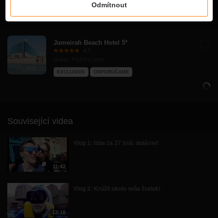
Odmítnout
Hotel in Video
Jumeirah Beach Hotel 5*
4,7
Dubaj - Plážový hotel
EXCLUSIVE
ODPORÚČAME
Související videa
Vlog 1: Izba za 27 tisíc dolárov!
11:42
Vlog 2: Krúžil okolo mňa žralok!
12:18