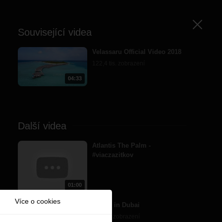
Zavřít
Související videa
Velassaru Official Video 2018
122,4 tis. zobrazení
04:33
Další videa
Atlantis The Palm -
#viaczazitkov
01:00
Více o cookies
Winter in Dubai
3,5 mil. zobrazení