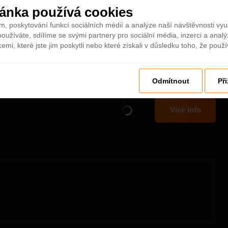
ánka používá cookies
m, poskytování funkcí sociálních médií a analýze naší návštěvnosti vy
oužíváte, sdílíme se svými partnery pro sociální média, inzerci a analý
mi, které jste jim poskytli nebo které získali v důsledku toho, že použív
7 282 zobrazení
ru
Pridáno 21 bře 2018
Odmítnout
Př
Více info