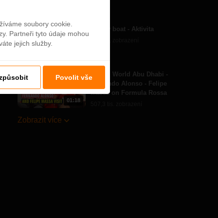
00:58
užíváme soubory cookie.
Yellow boat - Aktivita
zy. Partneři tyto údaje mohou
42,8 tis. zobrazení
áte jejich služby.
01:09
Ferrari World Abu Dhabi -
izpůsobit
Povolit vše
Fernando Alonso - Felipe
Massa on Formula Rossa
01:18
507,3 tis. zobrazení
Zobrazit více