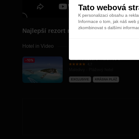
Tato webová str
K personalizaci obsahu a rekla
Informace o tom, jak náš web p
zkombinovat s dalšími informace
Najlepší rezort na Maledivach - Velassa
Hotel in Video
Niva Velassaru Maldives 5*
-10%
4,7
Maledivy - Plážový hotel
EXCLUSIVE
KRÁSNA PLÁŽ