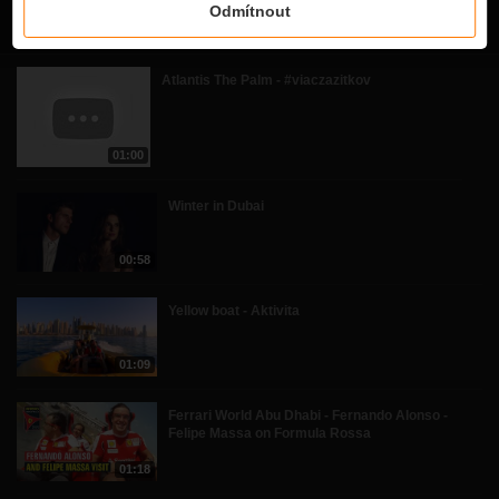
Odmítnout
Související videa
Atlantis The Palm - #viaczazitkov
01:00
Winter in Dubai
00:58
Yellow boat - Aktivita
01:09
Ferrari World Abu Dhabi - Fernando Alonso -
Felipe Massa on Formula Rossa
01:18