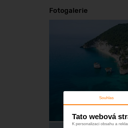
Fotogalerie
Souhlas
Tato webová str
K personalizaci obsahu a rekla