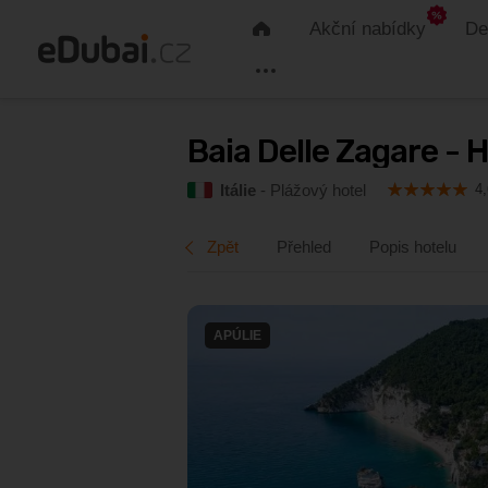
Akční nabídky
De
Úvod
Informace
Baia Delle Zagare - Handwritten Co
Baia Delle Zagare - 
4,6
Itálie
- Plážový hotel
Itálie
- Plážový hotel
4,
Zpět
Přehled
Popis hotelu
APÚLIE