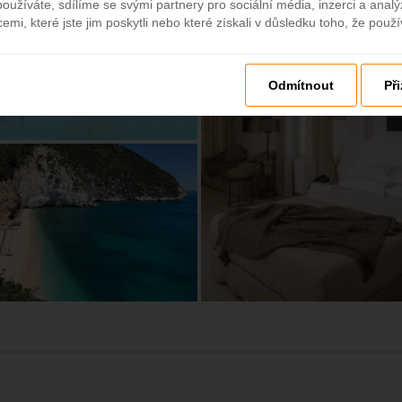
oužíváte, sdílíme se svými partnery pro sociální média, inzerci a analý
mi, které jste jim poskytli nebo které získali v důsledku toho, že použív
Odmítnout
Př