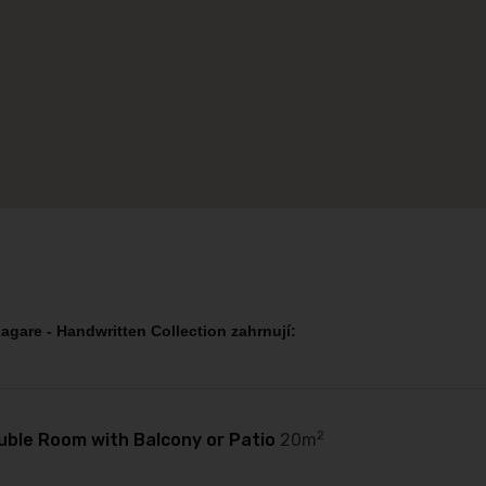
Zagare - Handwritten Collection
zahrnují:
2
ble Room with Balcony or Patio
20m