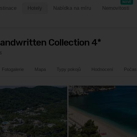
NOVÉ
stinace
Hotely
Nabídka na míru
Nemovitosti
llection 4*
Handwritten Collection 4*
6
Fotogalerie
Mapa
Typy pokojů
Hodnocení
Počas