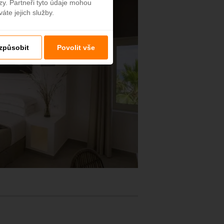
zy. Partneři tyto údaje mohou
áte jejich služby.
izpůsobit
Povolit vše