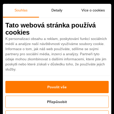
O
Souhlas
Detaily
Více o cookies
b
Tato webová stránka používá
cookies
l
K personalizaci obsahu a reklam, poskytování funkcí sociálních
Španělsko
médií a analýze naší návštěvnosti využíváme soubory cookie.
í
Informace o tom, jak náš web používáte, sdílíme se svými
11 hotelů
partnery pro sociální média, inzerci a analýzy. Partneři tyto
b
údaje mohou zkombinovat s dalšími informacemi, které jste jim
poskytli nebo které získali v důsledku toho, že používáte jejich
Nabídka hotelů
služby.
e
n
Povolit vše
é
Přizpůsobit