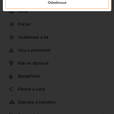
Odmítnout
Úvod
Počasí
Vzdálenost a let
Viza a povinnosti
Kde se ubytovat
Bezpečnost
Peníze a ceny
Doprava a transfery