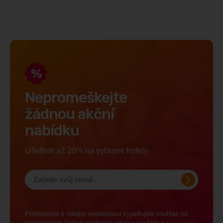
Nepromeškejte
žádnou akční
nabídku
Ušetřete až 20% na vybrané hotely
Přihlášením k odběru newsletteru vyjadřujete souhlas se
zpracováním Vašich osobních údajů v souladu s
nařízením