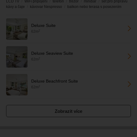
LCD TV
WiFi připojení
telefon
trezor
minibar
set pro přípravu
kávy a čaje
kávovar Nespresso
balkon nebo terasa s posezením
Deluxe Suite
2
62m
Deluxe Seaview Suite
2
62m
Deluxe Beachfront Suite
2
62m
Zobrazit více