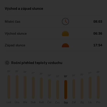
Východ a západ slunce
Místní čas
08:03
Východ slunce
06:36
Západ slunce
17:54
Roční přehled teploty vzduchu
29°
29°
28°
28°
27°
27°
26°
25°
24°
24°
23°
23°
Bře
Pro
Kvě
Čer
Zář
Led
Úno
Dub
Lis
Říj
Čvc
Srp