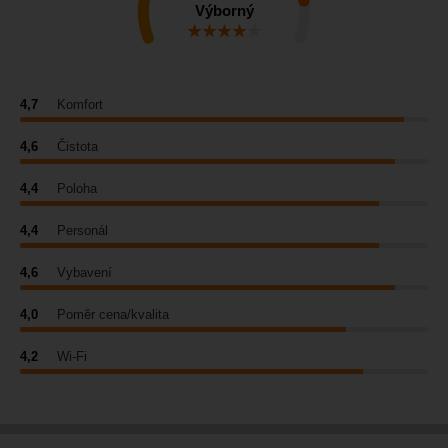
Výborný
4,7
Komfort
4,6
Čistota
4,4
Poloha
4,4
Personál
4,6
Vybavení
4,0
Poměr cena/kvalita
4,2
Wi-Fi