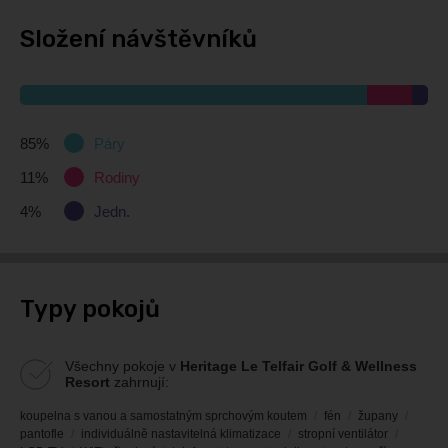
Složení návštěvníků
85%
Páry
11%
Rodiny
4%
Jedn.
Typy pokojů
Všechny pokoje v
Heritage Le Telfair Golf & Wellness
Resort
zahrnují:
koupelna s vanou a samostatným sprchovým koutem
fén
župany
pantofle
individuálně nastavitelná klimatizace
stropní ventilátor