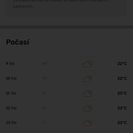
Emirates Airlines a Pelikan.sk jsou naším oficiálním
partnerem.
Počasí
22°C
9
Srp
NE
22°C
10
Srp
PO
23°C
11
Srp
ÚT
23°C
12
Srp
ST
23°C
13
Srp
ČT