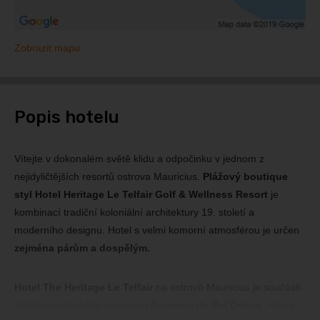
Zobrazit mapu
Popis hotelu
Vítejte v dokonalém světě klidu a odpočinku v jednom z
nejidyličtějších resortů ostrova Mauricius.
Plážový boutique
styl Hotel Heritage Le Telfair Golf & Wellness Resort
je
kombinací tradiční koloniální architektury 19. století a
moderního designu. Hotel s velmi komorní atmosférou je určen
zejména párům a dospělým.
Hotel The Heritage Le Telfair
na ostrově Mauricius je součástí
většího turistického komplexu
Domaine de Bel Ombre
. Hosté