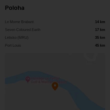
Poloha
Le Morne Brabant
14 km
Seven Coloured Earth
17 km
Letisko (MRU)
35 km
Port Louis
45 km