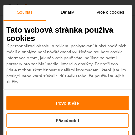
O
Souhlas
Detaily
Více o cookies
b
Zpět
Tato webová stránka používá
Heritage Le Telfair Golf & Wellness
cookies
l
Resort 5*
K personalizaci obsahu a reklam, poskytování funkcí sociálních
Maurícius - Plážový hotel
médií a analýze naší návštěvnosti využíváme soubory cookie.
í
4,4
Informace o tom, jak náš web používáte, sdílíme se svými
partnery pro sociální média, inzerci a analýzy. Partneři tyto
ALL INCLUSIVE
LUXUSNÍ KOLONIÁLNÍ STYL
b
údaje mohou zkombinovat s dalšími informacemi, které jste jim
poskytli nebo které získali v důsledku toho, že používáte jejich
služby.
P
e
ř
e
n
h
Povolit vše
r
é
á
+50
t
Přizpůsobit
v
i