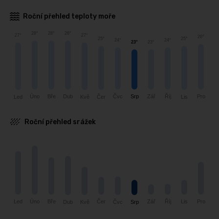
Roční přehled teploty moře
28°
28°
28°
27°
27°
26°
25°
25°
24°
24°
23°
23°
Čvc
Říj
Pro
Úno
Bře
Dub
Srp
Zář
Čer
Lis
Led
Kvě
Roční přehled srážek
Čer
Lis
Pro
Říj
Led
Zář
Úno
Bře
Kvě
Srp
Dub
Čvc