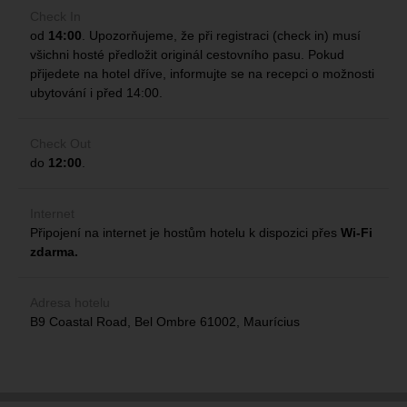
o
Check In
od
14:00
. Upozorňujeme, že při registraci (check in) musí
všichni hosté předložit originál cestovního pasu. Pokud
přijedete na hotel dříve, informujte se na recepci o možnosti
ubytování i před 14:00.
Check Out
do
12:00
.
Internet
Připojení na internet je hostům hotelu k dispozici přes
Wi-Fi
zdarma.
Adresa hotelu
B9 Coastal Road, Bel Ombre 61002, Maurícius